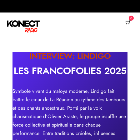
0
INTERVIEW: LINDIGO
LES FRANCOFOLIES 2025
Symbole vivant du maloya moderne, Lindigo fait
battre le cœur de La Réunion au rythme des tambours
et des chants ancestraux. Porté par la voix
charismatique d’Olivier Araste, le groupe insuffle une
force collective et spirituelle dans chaque
performance. Entre traditions créoles, influences