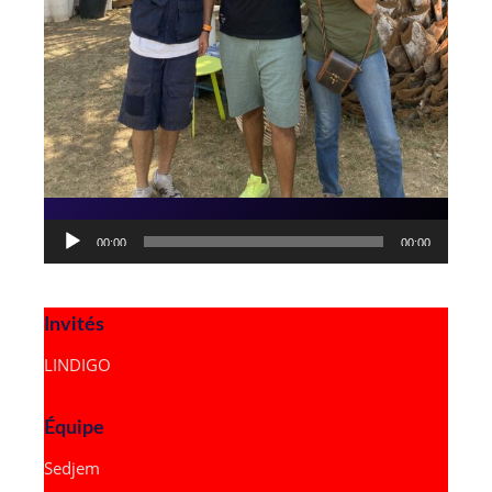
Lecteur
00:00
00:00
audio
Invités
LINDIGO
Équipe
Sedjem