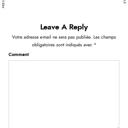
r
a
u
d
Leave A Reply
i
Votre adresse e-mail ne sera pas publiée.
Les champs
o
obligatoires sont indiqués avec
*
Comment