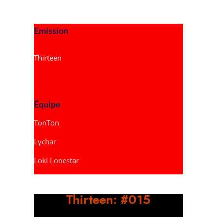
Emission
Thirteen
Équipe
TonTon
Lychar
Loki Lonestar
Thirteen: #015