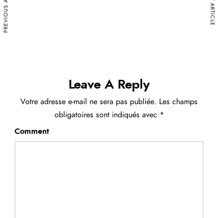
PREVIOUS ARTICLE
NEXT ARTICLE
e
u
r
a
u
d
Leave A Reply
i
Votre adresse e-mail ne sera pas publiée.
Les champs
o
obligatoires sont indiqués avec
*
Comment