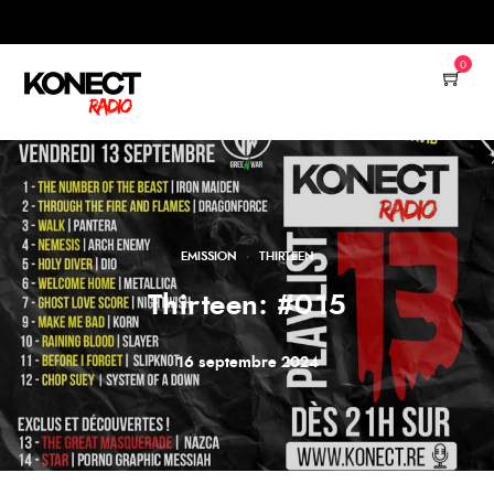
0
·
EMISSION
THIRTEEN
Thirteen: #015
16 septembre 2024