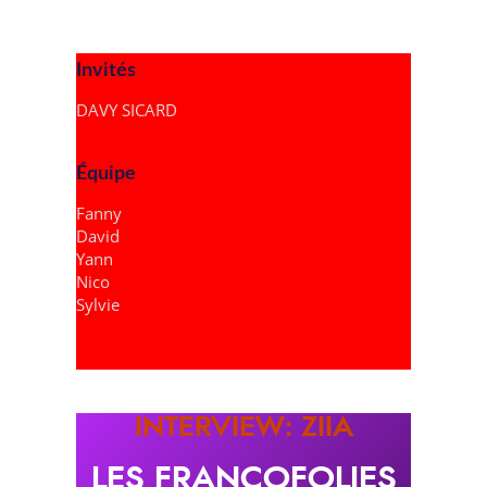
Invités
DAVY SICARD
Équipe
Fanny
David
Yann
Nico
Sylvie
INTERVIEW: ZIIA
LES FRANCOFOLIES