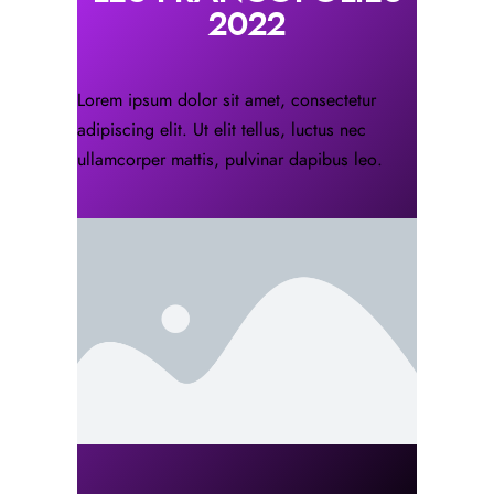
2022
Lorem ipsum dolor sit amet, consectetur
adipiscing elit. Ut elit tellus, luctus nec
ullamcorper mattis, pulvinar dapibus leo.