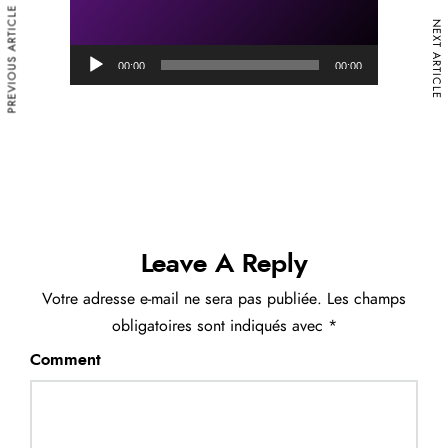
PREVIOUS ARTICLE
NEXT ARTICLE
L
00:00
00:00
e
c
t
e
u
r
a
Leave A Reply
u
Votre adresse e-mail ne sera pas publiée.
Les champs
d
obligatoires sont indiqués avec
*
i
o
Comment